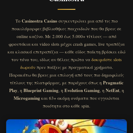
Casinostra Casino
Το
συγκεντρώνει μια από τις πιο
ποικιλόμορφες βιβλιοθήκες παιχνιδιών που θα βρεις σε
online καζίνο. Με 2.000 έως 5.000+ τίτλους — από
φρουτάκια και video slots μέχρι crash games, live τραπέζια
και κλασικά επιτραπέζια — κάθε είδος παίκτη βρίσκει εδώ
τον τόνο του, ιδίως αν θέλεις πρώτα να
δοκιμάστε slots
δωρεάν
πριν παίξεις με πραγματικά χρήματα.
Παρακάτω θα βρεις μια επιλογή από τους πιο δημοφιλείς
Pragmatic
τίτλους της πλατφόρμας, με παρόχους όπως η
Play
Blueprint Gaming
Evolution Gaming
NetEnt
, η
, η
, η
, η
Microgaming
και 63+ ακόμη ονόματα που εγγυώνται
ποιότητα στο κάθε spin.