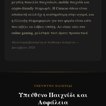
μεγάλη ποικιλία παιχνιδιών, mobile παιχνίδι και
crypto-friendly πληρωμές. Η Curacao άδεια είναι
αποδεκτή αλλά όχι η αυστηρότερη στην αγορά, και
η έλλειψη πληροφοριών για τον φορέα είναι κάτι
που αξίζει να λάβεις υπόψη. Αν είσαι νέος στο
online gaming, μελέτησε τους όρους προσεκτικά.
Αξιολόγηση βασισμένη σε διαθέσιμα δεδομένα —
Δεκέμβριος 2024
ΥΠΕΎΘΥΝΟ ΠΑΙΧΝΊΔΙ
Υπεύθυνο Παιχνίδι και
Ασφάλεια