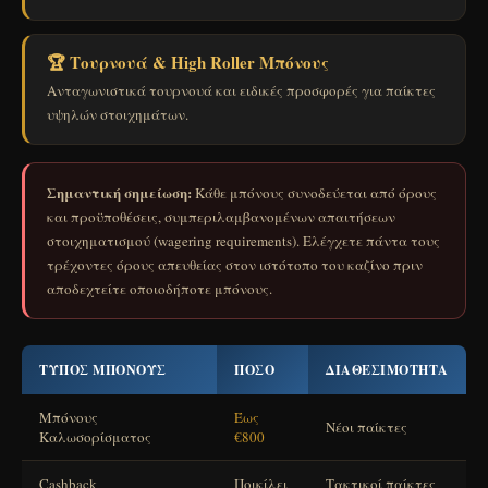
🏆 Τουρνουά & High Roller Μπόνους
Ανταγωνιστικά τουρνουά και ειδικές προσφορές για παίκτες
υψηλών στοιχημάτων.
Σημαντική σημείωση:
Κάθε μπόνους συνοδεύεται από όρους
και προϋποθέσεις, συμπεριλαμβανομένων απαιτήσεων
στοιχηματισμού (wagering requirements). Ελέγχετε πάντα τους
τρέχοντες όρους απευθείας στον ιστότοπο του καζίνο πριν
αποδεχτείτε οποιοδήποτε μπόνους.
ΤΎΠΟΣ ΜΠΌΝΟΥΣ
ΠΟΣΌ
ΔΙΑΘΕΣΙΜΌΤΗΤΑ
Μπόνους
Έως
Νέοι παίκτες
Καλωσορίσματος
€800
Cashback
Ποικίλει
Τακτικοί παίκτες