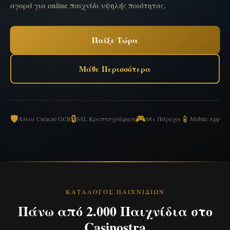
αγορά για online παιχνίδι υψηλής ποιότητας.
Παίξε Τώρα
Μάθε Περισσότερα
🛡️
🔒
🎮
📱
Άδεια Curacao GCB
SSL Κρυπτογράφηση
68+ Πάροχοι
Mobile App
ΚΑΤΆΛΟΓΟΣ ΠΑΙΧΝΙΔΙΏΝ
Πάνω από 2.000 Παιχνίδια στο
Casinostra