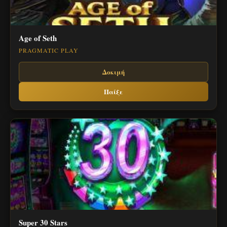
Age of Seth
PRAGMATIC PLAY
Δοκιμή
Παίξε
Super 30 Stars