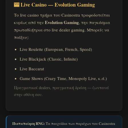
🎰 Live Casino — Evolution Gaming
Το live casino τμήμα του Casinostra τροφοδοτείται
Evolution Gaming
κυρίως από την
, την παγκόσμια
πρωταθλήτρια στο live dealer gaming. Μπορείς να
παίξεις:
Live Roulette (European, French, Speed)
Live Blackjack (Classic, Infinite)
Live Baccarat
Game Shows (Crazy Time, Monopoly Live, κ.ά.)
Πραγματικοί dealers, πραγματική δράση — ζωντανά
στην οθόνη σου.
Πιστοποίηση RNG:
Τα παιχνίδια των παρόχων του Casinostra