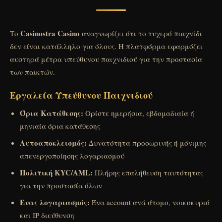
Casinostra Casino
Το
αναγνωρίζει ότι το τυχερό παιχνίδι
δεν είναι κατάλληλο για όλους. Η πλατφόρμα εφαρμόζει
αυστηρά μέτρα υπεύθυνου παιχνιδιού για την προστασία
των παικτών.
Εργαλεία Υπεύθυνου Παιχνιδιού
Όρια Κατάθεσης:
Ορίστε ημερήσια, εβδομαδιαία ή
μηνιαία όρια κατάθεσης
Αυτοαποκλεισμός:
Δυνατότητα προσωρινής ή μόνιμης
απενεργοποίησης λογαριασμού
Πολιτική KYC/AML:
Πλήρης επαλήθευση ταυτότητας
για την προστασία όλων
Ένας λογαριασμός:
Ένα account ανά άτομο, νοικοκυριό
και IP διεύθυνση